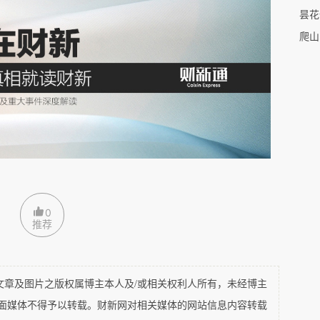
了机器，用瓷碗舀黄豆放进漏斗一样的开口里。随着嗡嗡
昙花
地从下面的开口涌出。就这样一碗黄豆一碗水，地上的大
爬山
一碗水，倒入机器中，把剩余的豆渣冲到铁盆里，便弯下
在后面，姑姑说：
“
我们小时候做豆腐都是用那个石磨，
最后磨成这个样子。但现在没有多少人用石磨了，太累
来的豆腐有什么区别吗？
”
姑姑回答：
“
没什么区别，做出
0
推荐
扇小窗，透进一些清淡的阳光。有一个大灶一个小灶，分
多木柴，堆在墙旁边，还有一把长长的铁夹，是用来放柴
及图片之版权属博主本人及/或相关权利人所有，未经博主
打开就会流出清清的泉水。姑姑说：
“
农夫山泉的水都是
平面媒体不得予以转载。财新网对相关媒体的网站信息内容转载
是真正的泉水，直接从山上流下来的呢！
”