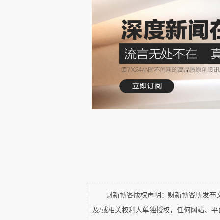
屋，来到一台机器前面，舅爷爷打开
的巨响，黄豆糊像乳白色的岩浆慢慢
铁盆渐渐被糊糊盛满。舅爷爷再舀了
腰提起铁盆，走向厨房。姑姑和我跟
把豆子放在里面，用手一圈圈地推，
了，都换成机器了。
”
我问：
“
那做出
来的都差不多吧。
”
厨房比较昏暗，灶台后面有一
别配一个大锅和一个小锅。灶旁有很
财新博客版权声明：财新博客所发布文章
的。左边有一个水缸，上面的水龙头
及/或相关权利人单独授权，任何网站、
经过包装加工的，我们这里的泉水才