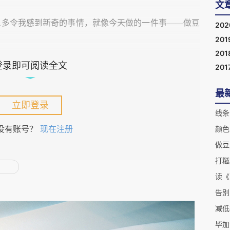
文
么多令我感到新奇的事情，就像今天做的一件事
——
做豆
20
201
201
登录即可阅读全文
201
最
没有吃过刚出炉的豆腐，所以知道舅爷爷要做豆腐我就十
立即登录
线条
爷爷拿着一筐黄豆走了出来，我就快步跟上，伸长脖子想
没有账号？
现在注册
颜色
舅爷爷脚边。只见舅爷爷抓一把黄豆，撒在筛子上，快速
做豆
被泡了很久，上面还粘着一些水珠。
打糍
读《
告别
减低
舅爷爷又把豆子倒回筐里，打了一些水进去。把筐端进
毕加