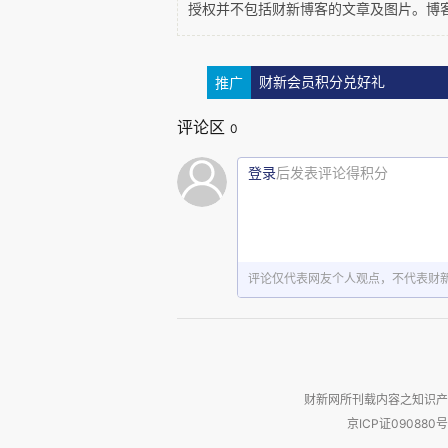
授权并不包括财新博客的文章及图片。博
推广
财新会员积分兑好礼
舅爷爷把一盆豆糊倒进大大的
评论区
0
进盆里。舅爷爷又
“
变
”
出了一根木棍
登录
后发表评论得积分
在一个白色塑料桶上套了个过滤用的
爷就放下木盆，拎起布袋，上下抖两
把桶里的豆浆倒入大灶上那口巨大无
评论仅代表网友个人观点，不代表财
几下布袋，又打开继续往袋里倒混合
豆浆已经倒完了。舅爷爷往布袋里倒
把布袋放在上面。舅爷爷开始按压布
财新网所刊载内容之知识产
京ICP证090880号