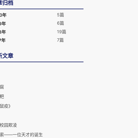
章归档
5篇
20年
6篇
9年
19篇
8年
7篇
7年
新文章
腐
粑
鼠疫》
校园欺凌
索——一位天才的诞生