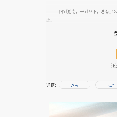
回到湖南，来到乡下，总有那
腐。
我从没有见过豆腐的形成，也
分好奇。早晨在和小狗玩耍，看到舅
还
看看。小狗也小跑着跟了过来，趴在
拣了几颗发黑的丢在外面。这些黄豆
话题：
湖南
点滴
等所有豆子都经过
“
检阅
”
后，