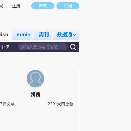
录
注册
商城
订阅
lish
mini+
周刊
数据通
讣闻
凯茜
37篇文章
2291天前更新