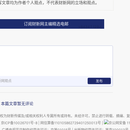
客文章均为作者个人观点，不代表财新网的立场和观点。
订阅财新网主编精选电邮
木盆里，舅奶奶用水瓢舀了一些小灶上刚烧好的热水，倒
，快速地搅拌，直到水和豆糊很好地混合在一起。然后他
布袋，把混合物小心地倒进袋子里。倒了三分之一，舅爷
下，豆浆便从布袋里渗出，滴入桶里。待桶满了，舅奶奶
比的铁锅里，姑姑拿起大铁夹开始烧柴火。舅爷爷再拧了
新网观点
发布
物。舅奶奶继续将流入桶里的豆浆倒入大锅。反复几次，
了一点热水，在木盆上面架了一个类似短木梯子的东西，
本篇文章暂无评论
袋，挤出剩余的豆浆。
权为财新传媒及/或相关权利人专属所有或持有。未经许可，禁止进行转载、摘编、
京ICP备10026701号-8
|
网信算备110105862729401250013号
|
京公网安备 11
广播电视节目制作经营许可证：京第01015号
|
出版物经营许可证：第直100013号