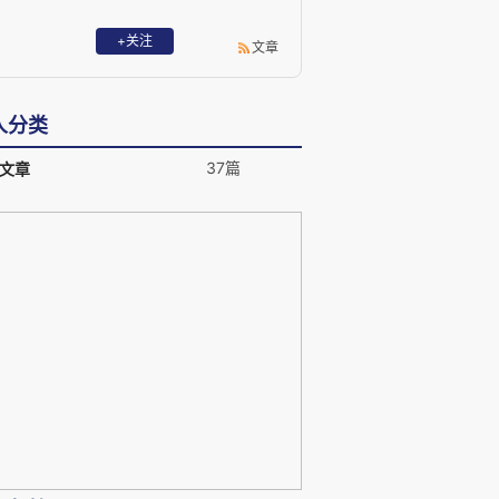
+关注
文章
人分类
37篇
文章